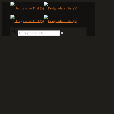
Enter
✕
your
search